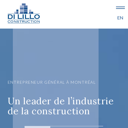
EN
ENTREPRENEUR GÉNÉRAL À MONTRÉAL
U
n
l
e
a
d
e
r
d
e
l
’
i
n
d
u
s
t
r
i
e
d
e
l
a
c
o
n
s
t
r
u
c
t
i
o
n