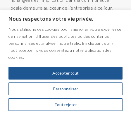
locale demeure au cœur de l’entreprise à ce jour.
Nous respectons votre vie privée.
APPRENEZ-EN DAVANTAGE SUR L’HISTOIRE DE
Nous utilisons des cookies pour améliorer votre expérience
→
NOTRE ENTREPRISE
de navigation, diffuser des publicités ou des contenus
personnalisés et analyser notre trafic. En cliquant sur «
Tout accepter », vous consentez à notre utilisation des
cookies.
Accepter tout
DES PROJETS CLÉ EN MAIN
Nous travaillons avec vous
Personnaliser
afin que votre projet de
Tout rejeter
bâtiment soit une réussite.